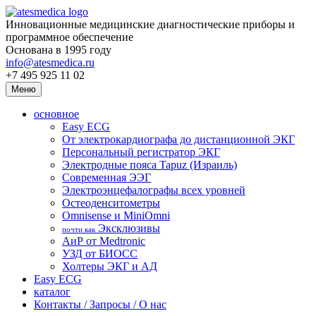
Инновационные медицинские диагностические приборы и
программное обеспечение
Основана в 1995 году
info@atesmedica.ru
+7 495 925 11 02
Меню
основное
Easy ECG
От электрокардиографа до дистанционной ЭКГ
Персональный регистратор ЭКГ
Электродные пояса Tapuz (Израиль)
Современная ЭЭГ
Электроэнцефалографы всех уровней
Остеоденситометры
Omnisense и MiniOmni
Эксклюзивы
почти как
АиР от Medtronic
УЗД от БИОСС
Холтеры ЭКГ и АД
Easy ECG
каталог
Контакты / Запросы / О нас