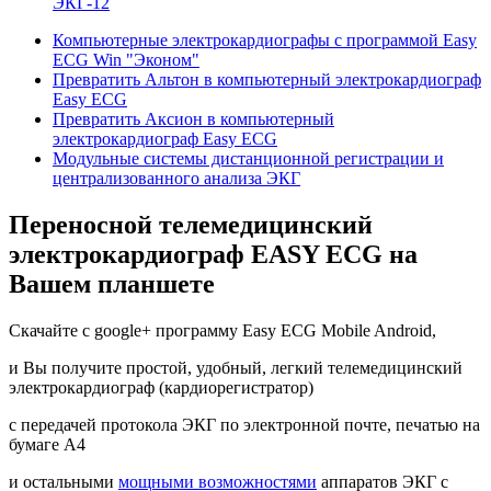
ЭКГ-12
Компьютерные электрокардиографы с программой
Easy
ECG Win "Эконом"
Превратить
Альтон
в компьютерный электрокардиограф
Easy ECG
Превратить
Аксион
в компьютерный
электрокардиограф
Easy ECG
Модульные системы дистанционной регистрации и
централизованного анализа ЭКГ
Переносной телемедицинский
электрокардиограф
EASY ECG
на
Вашем планшете
Скачайте с google+ программу Easy ECG Mobile Android,
и Вы получите простой, удобный, легкий телемедицинский
электрокардиограф (кардиорегистратор)
с передачей протокола ЭКГ по электронной почте, печатью на
бумаге A4
и остальными
мощными возможностями
аппаратов ЭКГ с