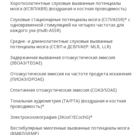
Коротколатентные слуховые вызванные потенциалы
мозга (КСВП/ABR) (воздушная и костная проводимость)
Слуховые стационарные потенциалы мозга (ССП/ASSR)* с
одновременной стимуляцией на четырех частотах для
каждого уха (multi-ASSR)
Средне- и длиннолатентные слуховые вызванные
потенциалы мозга (ССВП и ДСВП/AEP: MLR, LLR)
Задержанная вызванная отоакустическая эмиссия
(ЗВОАЭ/TEOAE)
Отоакустическая эмиссия на частоте продукта искажения
(ПИОАЭ/DPOAE)
Спонтанная отоакустическая эмиссия (СОАЭ/SOAE)
Тональная аудиометрия (TA/PTA) (воздушная и костная
проводимость)*
Электрокохлеография (ЭКохГ/ECochG)*
Вестибулярные миогенные вызванные потенциалы мозга
(ВМВП/VEMP)