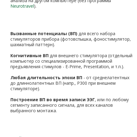
анализа на другом компьютере (без программы
Neurotravel
).
Вызванные потенциалы (ВП)
для всего набора
стимуляторов прибора (фотовспышка, фоностимулятор,
шахматный паттерн).
Когнитивные ВП
для внешнего стимулятора (отдельный
компьютер со специализированной программой
предъявления стимулов - E-Prime, Presentation, и т.п.).
Любая длительность эпохи ВП
- от среднелатентных
до длиннолатентных ВП (напр., P300 при внешнем
стимуляторе).
Построение ВП во время записи ЭЭГ
, или по любому
сегменту записанного сигнала, для всех каналов
выбранного монтажа.