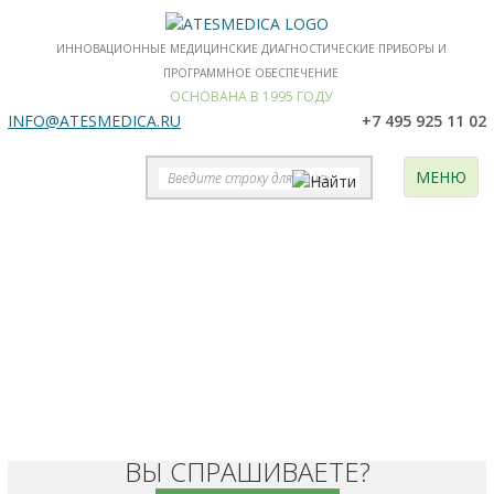
ИННОВАЦИОННЫЕ МЕДИЦИНСКИЕ ДИАГНОСТИЧЕСКИЕ ПРИБОРЫ И
ПРОГРАММНОЕ ОБЕСПЕЧЕНИЕ
ОСНОВАНА В 1995 ГОДУ
INFO@ATESMEDICA.RU
+7 495 925 11 02
МЕНЮ
NEUROTRAVEL
ЭЛЕКТРОЭНЦЕФАЛОГРАФЫ
И "ХОЛТЕРЫ" ЭЭГ
EB Neuro, Италия
Системы регистрации, хранения и анализа ЭЭГ
ПО Neurotravel используется на итальянских и российских
приборах.
СКАЧАТЬ
БУКЛЕТ
ВЫ СПРАШИВАЕТЕ?